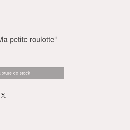
a petite roulotte"
pture de stock