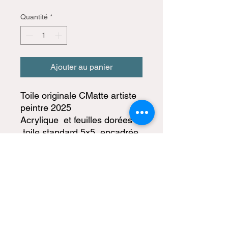
Quantité
*
Ajouter au panier
Toile originale CMatte artiste
peintre 2025
Acrylique et feuilles dorées
,toile standard 5x5 encadrée
-Contours peints en noir
-Prête à être accrochée
-Certificat d'authenticité inclus
tous droits réservés CMatte
artiste peintre