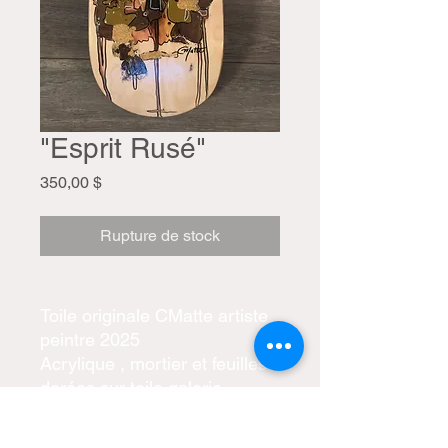
"Esprit Rusé"
Prix
350,00 $
Rupture de stock
Toile originale CMatte artiste
peintre 2025
Acrylique , mortier et feuilles
dorées sur toile galerie
8x32 pouces