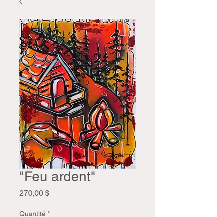
"Feu ardent"
Prix
270,00 $
Quantité
*