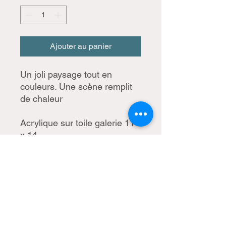
Ajouter au panier
Un joli paysage tout en
couleurs. Une scène remplit
de chaleur
Acrylique sur toile galerie 11
x 14
contours peints en noir
certificat d'authenticité inclus
création 2025
Tous droits réservés à CMatte
artiste peintre