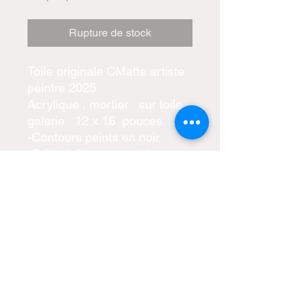
Rupture de stock
Toile originale CMatte artiste
peintre 2025
Acrylique , mortier sur toile
galerie 12 x 16 pouces
-Contours peints en noir
-Prête à être accrochée
-Certificat d'authenticité inclus
-Livraison gratuite partout au
Canada
tous droits réservés CMatte
artiste peintre