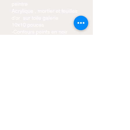
peintre
Acrylique , mortier et feuilles
d'or sur toile galerie
10x10 pouces
-Contours peints en noir
-Prête à être accrochée
-Certificat d'authenticité inclus
-Livraison gratuite partout au
Canada
catherine.matte@hotmail.com
Copyright © 2023 cmatteartistepeintre.com
Tous droits réservés