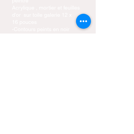
peintre
Acrylique , mortier et feuilles
d'or sur toile galerie 12 x
16 pouces
-Contours peints en noir
-Prête à être accrochée
-Certificat d'authenticité inclus
-Livraison gratuite partout au
Canada
catherine.matte@hotmail.com
Copyright © 2023 cmatteartistepeintre.com
Tous droits réservés