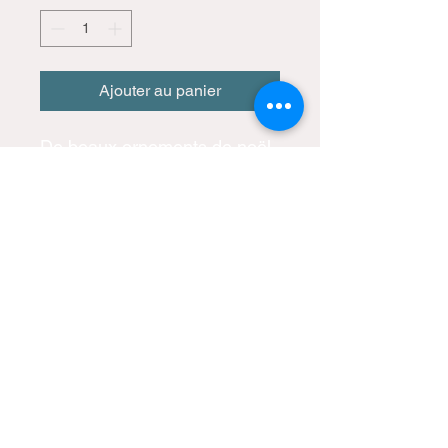
Ajouter au panier
De beaux ornements de noël
uniques et peints à la main
par CMatte artiste peintre
tous droits réservés
+ ou - 4 pouces de diamètre
catherine.matte@hotmail.com