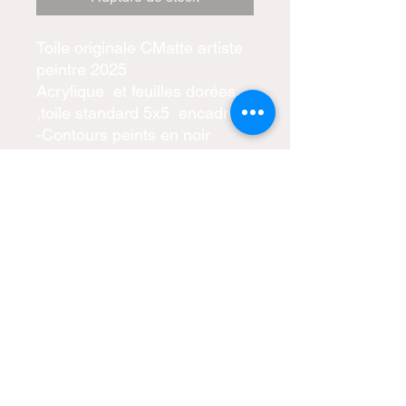
Toile originale CMatte artiste
peintre 2025
Acrylique et feuilles dorées
,toile standard 5x5 encadrée
-Contours peints en noir
-Prête à être accrochée
-Certificat d'authenticité inclus
tous droits réservés CMatte
artiste peintre
catherine.matte@hotmail.com